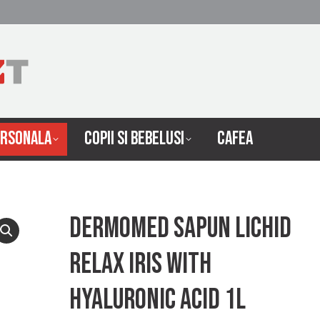
 INTRETINERE
INGRIJIRE PERSONALA
COPII SI 
ERSONALA
COPII SI BEBELUSI
CAFEA
Dermomed sapun lichid
relax iris with
hyaluronic acid 1l