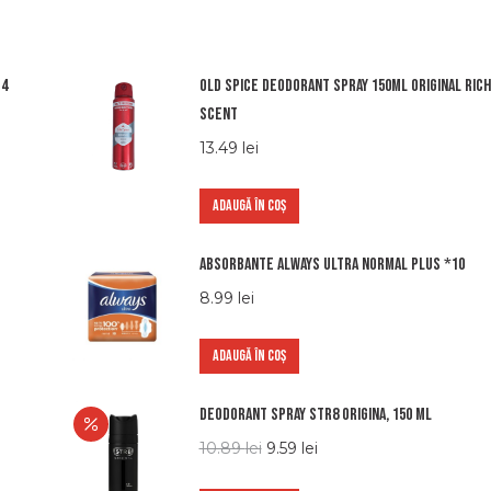
 4
Old spice deodorant spray 150ml original rich
scent
13.49
lei
ADAUGĂ ÎN COȘ
Absorbante Always Ultra normal plus *10
8.99
lei
ADAUGĂ ÎN COȘ
Deodorant Spray STR8 Origina, 150 ml
10.89
lei
9.59
lei