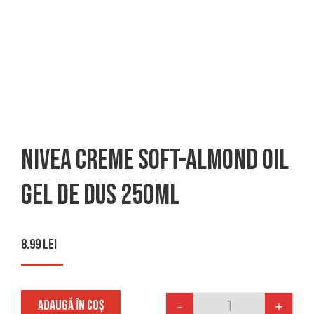
Nivea creme soft-almond oil
gel de dus 250ml
8.99
lei
ADAUGĂ ÎN COȘ
-
+