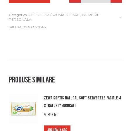
Quantity
Categories:
GEL DE DUS/SPUMA DE BAIE
,
INGRIJIRE
PERSONALA
SKU:
4005808123865
Produse similare
Zewa softis natural soft servetele faciale 4
straturi *80bucati
9.89
lei
ADAUGĂ ÎN COȘ