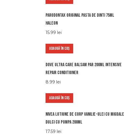
Parodontax original pasta de dinti 75ml
haleon
15.99
lei
ADAUGĂ ÎN COȘ
Dove ultra care balsam par 200ml intensive
repair conditioner
8.99
lei
ADAUGĂ ÎN COȘ
Nivea lotiune de corp vanilie-ulei cu migdale
dulci cu pompa 200ml
17.59
lei