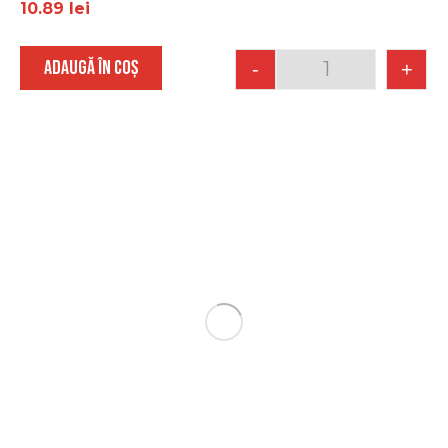
10.89
lei
ADAUGĂ ÎN COȘ
-
+
Quantity