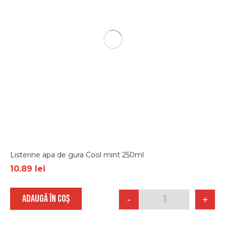
Listerine apa de gura Cool mint 250ml
10.89
lei
ADAUGĂ ÎN COȘ
-
+
Quantity