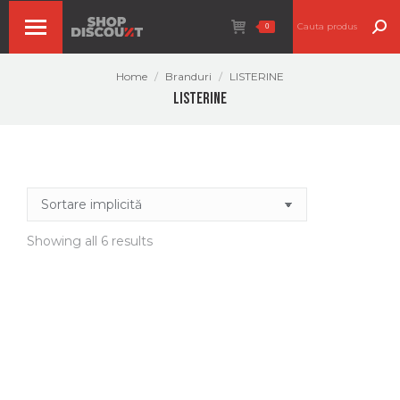
Search:
0
You are here:
Home
Branduri
LISTERINE
LISTERINE
Showing all 6 results