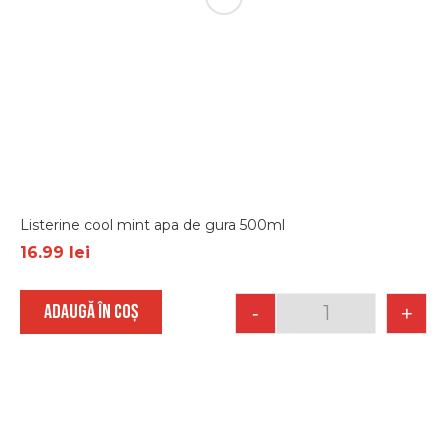
Listerine cool mint apa de gura 500ml
16.99
lei
ADAUGĂ ÎN COȘ
-
+
Quantity