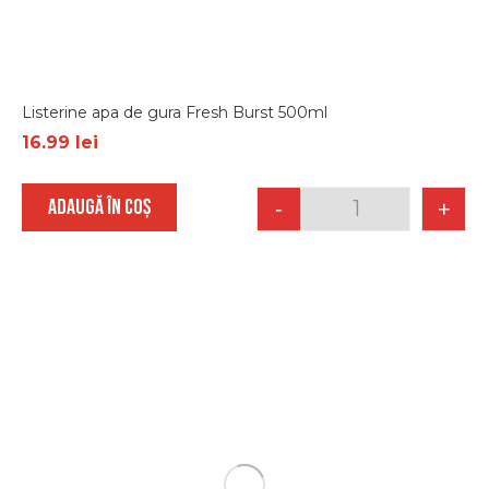
Listerine apa de gura Fresh Burst 500ml
16.99
lei
ADAUGĂ ÎN COȘ
-
+
Quantity