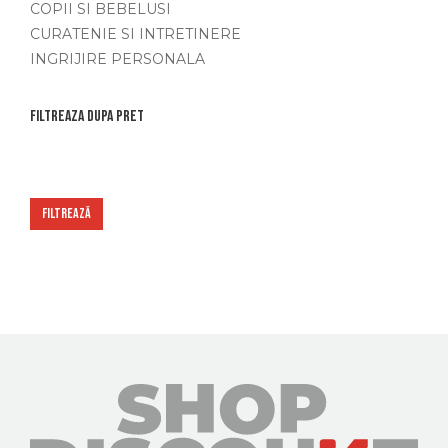
COPII SI BEBELUSI
CURATENIE SI INTRETINERE
INGRIJIRE PERSONALA
Filtreaza dupa pret
Preț
Preț
minim
max
FILTREAZĂ