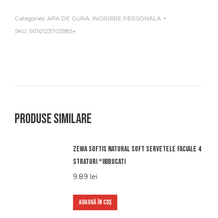
Categories:
APA DE GURA
,
INGRIJIRE PERSONALA
SKU:
5010123703585+
Produse similare
Zewa softis natural soft servetele faciale 4
straturi *80bucati
9.89
lei
ADAUGĂ ÎN COȘ