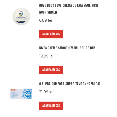
Dove body love crema de fata 75ml rich
nourishment
6.89
lei
ADAUGĂ ÎN COȘ
Nivea creme smooth 750ml gel de dus
19.99
lei
ADAUGĂ ÎN COȘ
O.b. pro comfort super tampon *32bucati
21.99
lei
ADAUGĂ ÎN COȘ