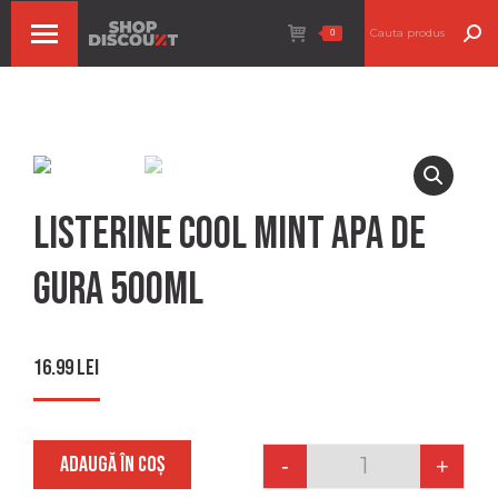
Search:
0
Listerine cool mint apa de
gura 500ml
16.99
lei
ADAUGĂ ÎN COȘ
-
+
Quantity