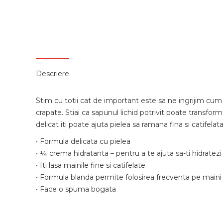
Descriere
Stim cu totii cat de important este sa ne ingrijim cum
crapate. Stiai ca sapunul lichid potrivit poate transfo
delicat iti poate ajuta pielea sa ramana fina si catife
• Formula delicata cu pielea
• ¼ crema hidratanta – pentru a te ajuta sa-ti hidratezi 
• Iti lasa mainile fine si catifelate
• Formula blanda permite folosirea frecventa pe maini
• Face o spuma bogata