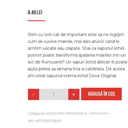
8.49
lei
Stim cu totii cat de important este sa ne ingrijim
cum se cuvine mainile, mai ales atunci cand le
simtim uscate sau crapate. Stiai ca sapunul lichid
potrivit poate transforma spalarea mainilor intr-un
act de frumusete? Un sapun lichid delicat iti poate
ajuta pielea sa ramana fina si catifelata. De aceea
am creat sapunul-crema lichid Dove Original.
ADAUGĂ ÎN COȘ
-
+
Quantity
Categories:
INGRIJIRE PERSONALA
,
SAPUNURI
SKU:
8717163023839