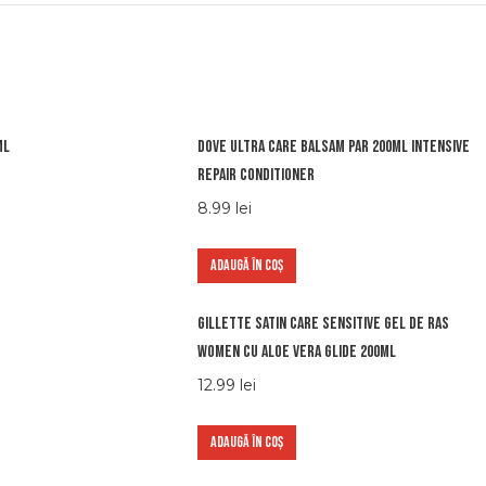
ml
Dove ultra care balsam par 200ml intensive
repair conditioner
8.99
lei
ADAUGĂ ÎN COȘ
Gillette satin care sensitive gel de ras
women cu aloe vera glide 200ml
12.99
lei
ADAUGĂ ÎN COȘ