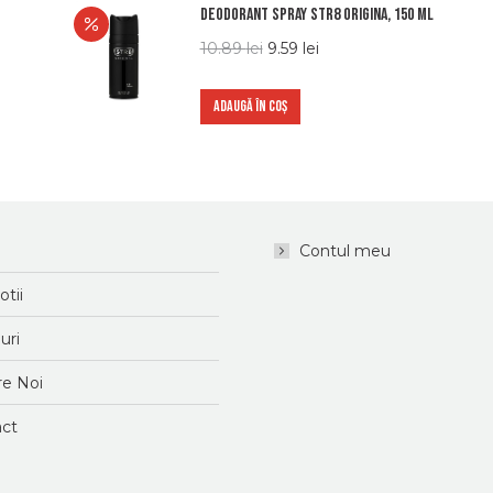
Deodorant Spray STR8 Origina, 150 ml
10.89
lei
9.59
lei
ADAUGĂ ÎN COȘ
Contul meu
tii
uri
e Noi
ct