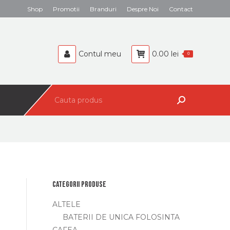
Search:
Shop
Promotii
Branduri
Despre Noi
Contact
BEBELUSI
CAFEA
Contul meu
0.00
lei
0
Search:
Categorii produse
ALTELE
BATERII DE UNICA FOLOSINTA