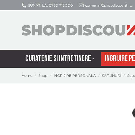
SUNATI LA: 0750 716 300
comenzi@shopdiscount.ro
CURATENIE SI
CURATENIE SI INTRETINERE
INGRIJIRE P
You are here:
Home
Shop
INGRIJIRE PERSONALA
SAPUNURI
Sapu