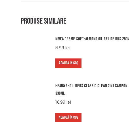
Produse similare
Nivea creme soft-almond oil gel de dus 250
8.99
lei
ADAUGĂ ÎN COȘ
Head&shoulders classic clean 2in1 sampon
330ml
16.99
lei
ADAUGĂ ÎN COȘ