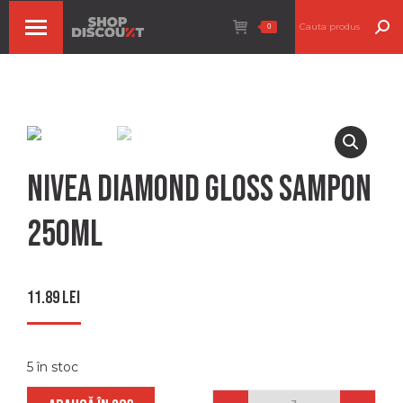
Search:
0
Nivea diamond gloss sampon
250ml
11.89
lei
5 în stoc