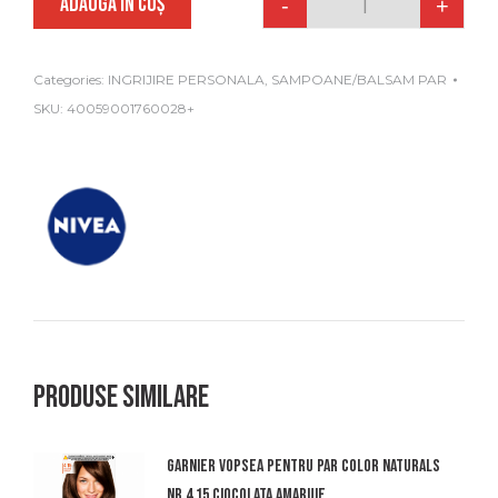
ADAUGĂ ÎN COȘ
-
+
Quantity
Categories:
INGRIJIRE PERSONALA
,
SAMPOANE/BALSAM PAR
SKU:
40059001760028+
Produse similare
Garnier vopsea pentru par color naturals
nr.4.15 ciocolata amaruie