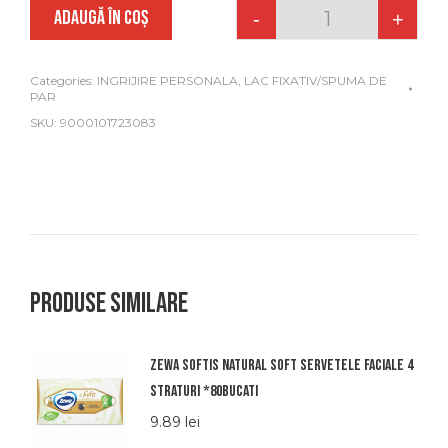
ADAUGĂ ÎN COȘ
-
+
Quantity
Categories:
INGRIJIRE PERSONALA
,
LAC FIXATIV/SPUMA DE
PAR
SKU:
9000101723083
Produse similare
Zewa softis natural soft servetele faciale 4
straturi *80bucati
9.89
lei