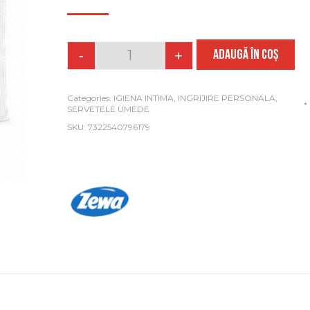
ADAUGĂ ÎN COȘ
-
+
Quantity
Categories:
IGIENA INTIMA
,
INGRIJIRE PERSONALA
,
SERVETELE UMEDE
SKU:
7322540796179