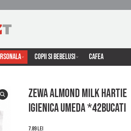
 INTRETINERE
INGRIJIRE PERSONALA
COPII SI 
ERSONALA
COPII SI BEBELUSI
CAFEA
Zewa almond milk hartie
igienica umeda *42bucati
7.89
lei