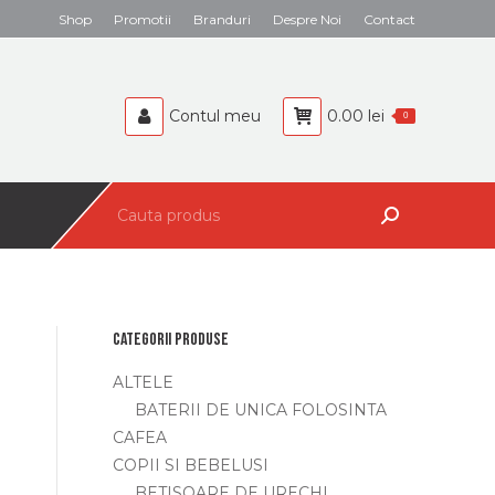
Search:
Shop
Promotii
Branduri
Despre Noi
Contact
BEBELUSI
CAFEA
Contul meu
0.00
lei
0
Search:
Categorii produse
ALTELE
BATERII DE UNICA FOLOSINTA
CAFEA
COPII SI BEBELUSI
BETISOARE DE URECHI