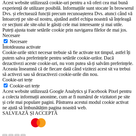
Acest website utilizează cookie-uri pentru a vă oferi cea mai bună
experiență de utilizare posibilă. Informațiile sunt stocate în browserul
Dvs. și efectuează funcții precum recunoașterea Dvs. atunci când vă
întoarceți pe site-ul nostru, ajutând astfel echipa noastră să înțeleagă
ce secțiuni ale site-ului le găsiți cele mai interesante și mai utile.
Puteți ajusta toate setările cookie prin navigarea filelor de mai jos.
Necesare
Necesare
Întotdeauna activate
Cookie-urile strict necesar trebuie să fie activate tot timpul, astfel îți
putem salva preferințele pentru setările cookie-urilor. Dacă
dezactivezi aceste cookie-uri, nu vom putea să-ți salvăm preferințele.
Aceasta înseamnă că de fiecare dată când vizitezi acest sit va trebui
să activezi sau să dezactivezi cookie-urile din nou.
Cookie-uri terțe
Cookie-uri terțe
Acest website utilizează Google Analytics şi Facebook Pixel pentru
a colecta informații anonime, cum ar fi numărul de vizitatori pe site
și cele mai populare pagini. Păstrarea acestui modul cookie activat
ne ajută să îmbunătățim pagina noastră web.
SALVEAZĂ ȘI ACCEPTĂ