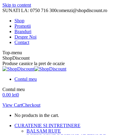
Skip to content
SUNATI LA: 0750 716 300
comenzi@shopdiscount.ro
Shop
Promotii
Branduri
Despre Noi
Contact
Top-menu
ShopDiscount
Produse casnice la pret de ocazie
Contul meu
Contul meu
0.00
lei
0
View Cart
Checkout
No products in the cart.
CURATENIE SI INTRETINERE
BALSAM RUFE