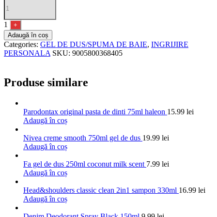
1
+
Adaugă în coș
Categories:
GEL DE DUS/SPUMA DE BAIE
,
INGRIJIRE
PERSONALA
SKU:
9005800368405
Produse similare
Parodontax original pasta de dinti 75ml haleon
15.99
lei
Adaugă în coș
Nivea creme smooth 750ml gel de dus
19.99
lei
Adaugă în coș
Fa gel de dus 250ml coconut milk scent
7.99
lei
Adaugă în coș
Head&shoulders classic clean 2in1 sampon 330ml
16.99
lei
Adaugă în coș
Denim Deodorant Spray Black 150ml
9.99
lei