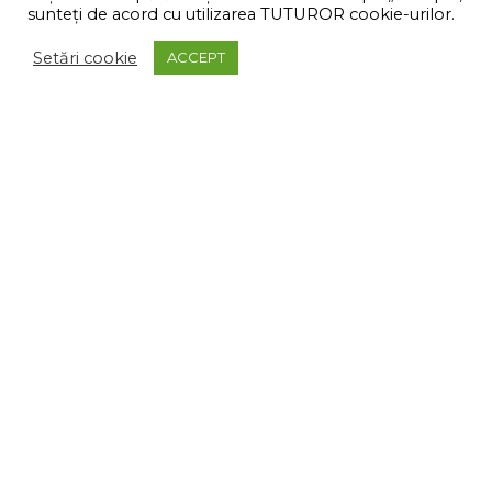
IGIENA INTIMA
sunteți de acord cu utilizarea TUTUROR cookie-urilor.
INDEPARTAREA PARULUI
Setări cookie
INGRIJIREA BUZEI
ACCEPT
LAC FIXATIV/SPUMA DE PAR
PASTA DE DINTI
PERIUTA DE DINTI
SAMPOANE/BALSAM PAR
SAPUNURI
SERVETELE UMEDE
SETURI
VATA DEMACHIANTA
VOPSEA DE PAR
© Shopdiscount Romania | Toate drepturile rezervate