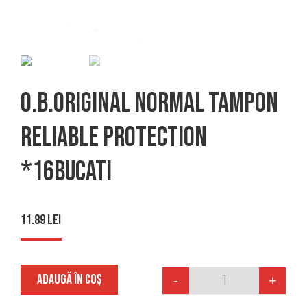
O.b.original normal tampon
reliable protection
*16bucati
11.89
lei
ADAUGĂ ÎN COȘ
-
+
Quantity