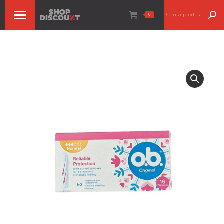
Search:
0