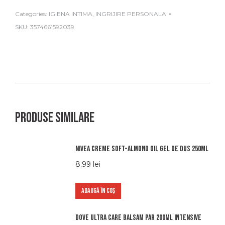
Categories:
IGIENA INTIMA
,
INGRIJIRE PERSONALA
SKU:
3574661592039
Produse similare
Nivea creme soft-almond oil gel de dus 250ml
8.99
lei
ADAUGĂ ÎN COȘ
Dove ultra care balsam par 200ml intensive