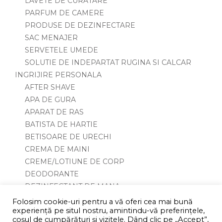
LAVETE DE CURATARE
PARFUM DE CAMERE
PRODUSE DE DEZINFECTARE
SAC MENAJER
SERVETELE UMEDE
SOLUTIE DE INDEPARTAT RUGINA SI CALCAR
INGRIJIRE PERSONALA
AFTER SHAVE
APA DE GURA
APARAT DE RAS
BATISTA DE HARTIE
BETISOARE DE URECHI
CREMA DE MAINI
CREME/LOTIUNE DE CORP
DEODORANTE
DEZINFECTANT DE MANA
GEL DE DUS/SPUMA DE BAIE
Folosim cookie-uri pentru a vă oferi cea mai bună
experiență pe situl nostru, amintindu-vă preferințele,
GEL/SPUMA DE RAS
coşul de cumpărături și vizitele. Dând clic pe „Accept”,