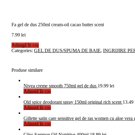
Fa gel de dus 250ml cream-oil cacao butter scent
7.99
lei
Adaugă în coș
Categories:
GEL DE DUS/SPUMA DE BAIE
,
INGRIJIRE P
Produse similare
Nivea creme smooth 750ml gel de dus
19.99
lei
Adaugă în coș
Old spice deodorant spray 150ml original rich scent
13.49
Adaugă în coș
Gillette satin care sensitive gel de ras women cu aloe vera
Adaugă în coș
Gliss Sampon Oil Nutritive 400ml
18.89
lei