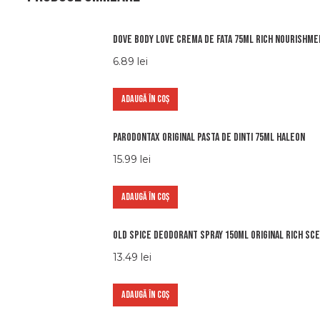
Dove body love crema de fata 75ml rich nourishme
6.89
lei
ADAUGĂ ÎN COȘ
Parodontax original pasta de dinti 75ml haleon
15.99
lei
ADAUGĂ ÎN COȘ
Old spice deodorant spray 150ml original rich sc
13.49
lei
ADAUGĂ ÎN COȘ