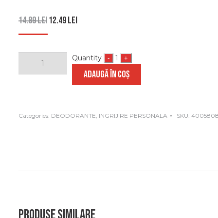
14.89
lei
12.49
lei
Quantity
1
-
+
ADAUGĂ ÎN COȘ
Categories:
DEODORANTE
,
INGRIJIRE PERSONALA
SKU:
4005808
Produse similare