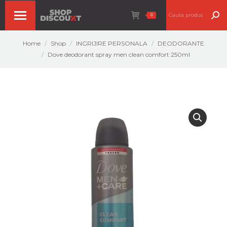
Search:
0
You are here:
Home
Shop
INGRIJIRE PERSONALA
DEODORANTE
Dove deodorant spray men clean comfort 250ml