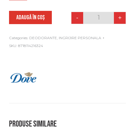
ADAUGĂ ÎN COȘ
-
+
Quantity
Categories:
DEODORANTE
,
INGRIJIRE PERSONALA
SKU:
8718114216324
Produse similare