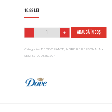
16.89
lei
ADAUGĂ ÎN COȘ
-
+
Quantity
Categories:
DEODORANTE
,
INGRIJIRE PERSONALA
SKU:
8710908559204