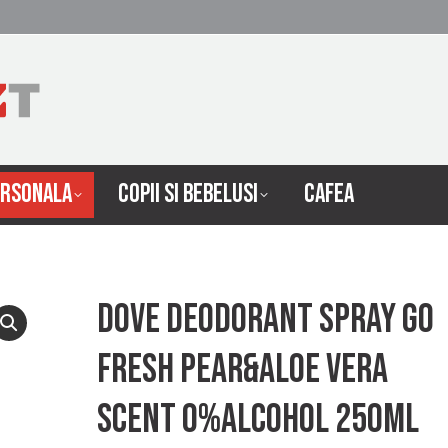
 INTRETINERE
INGRIJIRE PERSONALA
COPII SI 
ERSONALA
COPII SI BEBELUSI
CAFEA
Dove deodorant spray go
fresh pear&aloe vera
scent 0%alcohol 250ml