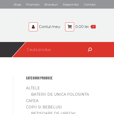
Search:
Shop
Promotii
Branduri
Despre Noi
Contact
BEBELUSI
CAFEA
Contul meu
0.00
lei
0
Search:
Categorii produse
ALTELE
BATERII DE UNICA FOLOSINTA
CAFEA
COPII SI BEBELUSI
BETISOARE DE URECHI