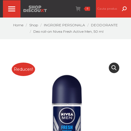
Search:
0
You are here:
Home
Shop
INGRIJIRE PERSONALA
DEODORANTE
Deo roll-on Nivea Fresh Active Men, 50 ml
Reduceri!