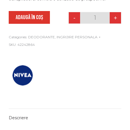
ADAUGĂ ÎN COȘ
-
+
Quantity
Categories:
DEODORANTE
,
INGRIJIRE PERSONALA
SKU:
42242864
Descriere