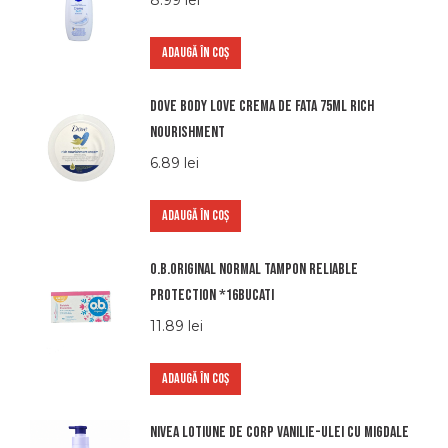
8.99
lei
ADAUGĂ ÎN COȘ
Dove body love crema de fata 75ml rich
nourishment
6.89
lei
ADAUGĂ ÎN COȘ
O.b.original normal tampon reliable
protection *16bucati
11.89
lei
ADAUGĂ ÎN COȘ
Nivea lotiune de corp vanilie-ulei cu migdale