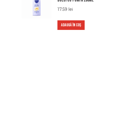
dulci cu pompa 200ml
17.59
lei
ADAUGĂ ÎN COȘ