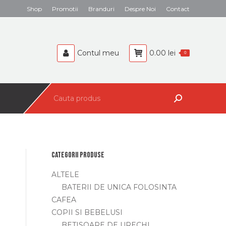
Search:
Shop
Promotii
Branduri
Despre Noi
Contact
BEBELUSI
CAFEA
Contul meu
0.00
lei
0
Search:
Categorii produse
ALTELE
BATERII DE UNICA FOLOSINTA
CAFEA
COPII SI BEBELUSI
BETISOARE DE URECHI