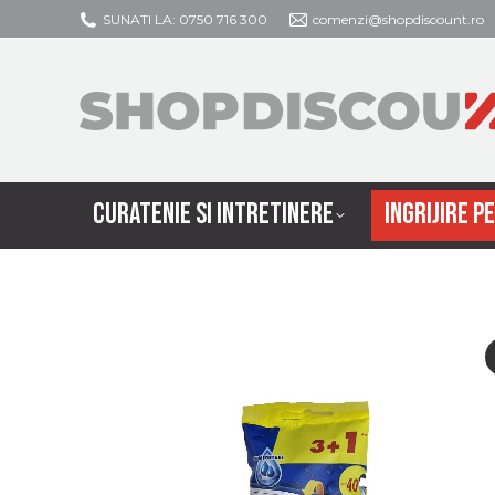
SUNATI LA: 0750 716 300
comenzi@shopdiscount.ro
CURATENIE SI
CURATENIE SI INTRETINERE
INGRIJIRE P