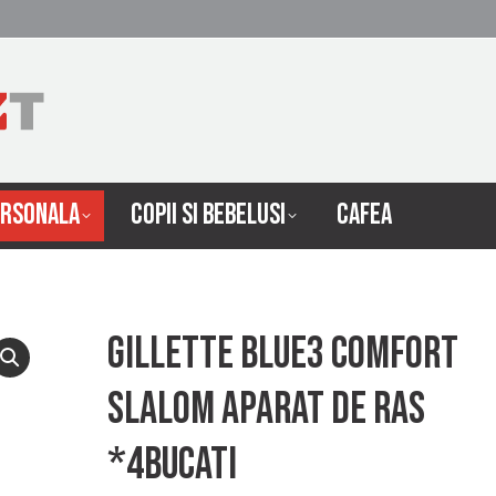
 INTRETINERE
INGRIJIRE PERSONALA
COPII SI 
ERSONALA
COPII SI BEBELUSI
CAFEA
Gillette blue3 comfort
slalom aparat de ras
*4bucati