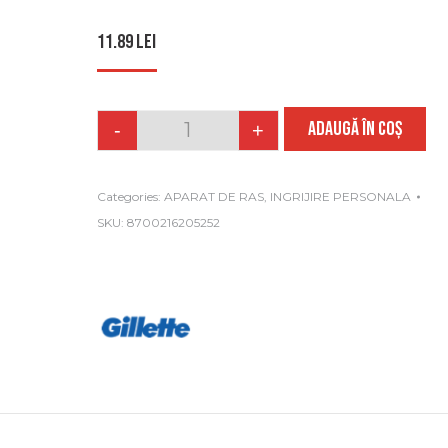
11.89
lei
ADAUGĂ ÎN COȘ
-
+
Quantity
Categories:
APARAT DE RAS
,
INGRIJIRE PERSONALA
SKU:
8700216205252