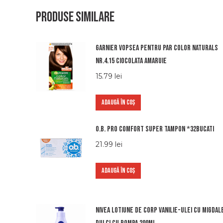
Produse similare
Garnier vopsea pentru par color naturals
nr.4.15 ciocolata amaruie
15.79
lei
ADAUGĂ ÎN COȘ
O.b. pro comfort super tampon *32bucati
21.99
lei
ADAUGĂ ÎN COȘ
Nivea lotiune de corp vanilie-ulei cu migdal