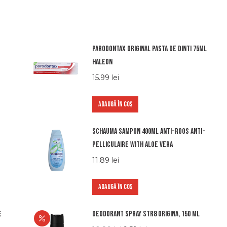
Parodontax original pasta de dinti 75ml
haleon
15.99
lei
ADAUGĂ ÎN COȘ
Schauma sampon 400ml anti-roos anti-
pelliculaire with aloe vera
11.89
lei
ADAUGĂ ÎN COȘ
e
Deodorant Spray STR8 Origina, 150 ml