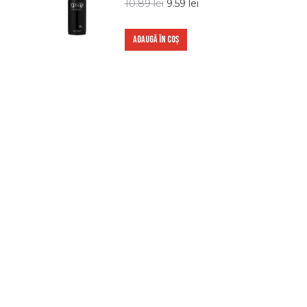
10.89
lei
9.59
lei
ADAUGĂ ÎN COȘ