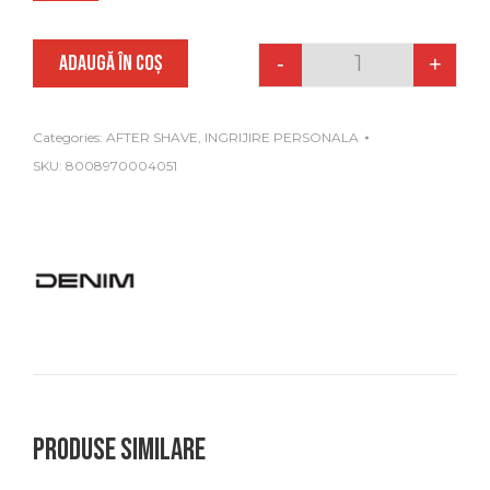
ADAUGĂ ÎN COȘ
-
+
Quantity
Categories:
AFTER SHAVE
,
INGRIJIRE PERSONALA
SKU:
8008970004051
Produse similare