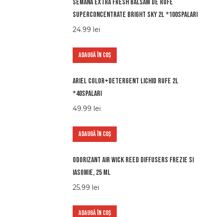
Semana extra fresh balsam de rufe
superconcentrate bright sky 2l *100spalari
24.99
lei
ADAUGĂ ÎN COȘ
Ariel color+detergent lichid rufe 2l
*40spalari
49.99
lei
ADAUGĂ ÎN COȘ
Odorizant Air Wick Reed Diffusers Frezie si
Iasomie, 25 ml
25.99
lei
ADAUGĂ ÎN COȘ