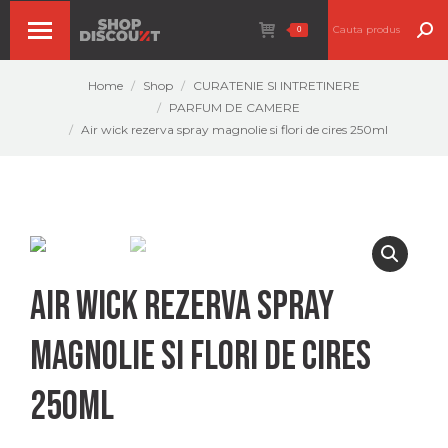
Search:
0
You are here:
Home
Shop
CURATENIE SI INTRETINERE
PARFUM DE CAMERE
Air wick rezerva spray magnolie si flori de cires 250ml
Air wick rezerva spray
magnolie si flori de cires
250ml