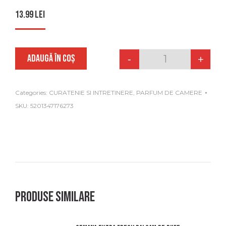
13.99
lei
ADAUGĂ ÎN COȘ
-
+
Quantity
Categories:
CURATENIE SI INTRETINERE
,
PARFUM DE CAMERE
SKU:
5201347176273
Produse similare