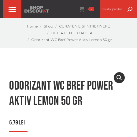
Search:
0
You are here:
Home
Shop
CURATENIE SI INTRETINERE
DETERGENT TOALETA
Odorizant WC Bref Power Aktiv Lemon 50 gr
Odorizant WC Bref Power
Aktiv Lemon 50 gr
6.79
lei