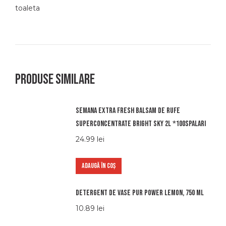
toaleta
Produse similare
Semana extra fresh balsam de rufe
superconcentrate bright sky 2l *100spalari
24.99
lei
ADAUGĂ ÎN COȘ
Detergent de vase Pur Power Lemon, 750 ml
10.89
lei