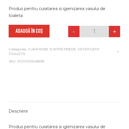
Produs pentru curatarea si igienizarea vasului de
toaleta
ADAUGĂ ÎN COȘ
-
+
Quantity
Categories:
CURATENIE SI INTRETINERE
,
DETERGENT
TOALETA
SKU:
9000101545838
Descriere
Produs pentru curatarea si igienizarea vasului de