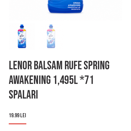
Lenor balsam rufe spring
awakening 1,495l *71
spalari
19.99
lei