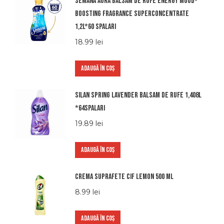
Semana aura balsam de rufe energy mood-
boosting fragrance superconcentrate
1,2l*60 spalari
18.99
lei
ADAUGĂ ÎN COȘ
Silan spring lavender balsam de rufe 1,408l
*64spalari
19.89
lei
ADAUGĂ ÎN COȘ
Crema suprafete Cif Lemon 500 ml
8.99
lei
ADAUGĂ ÎN COȘ