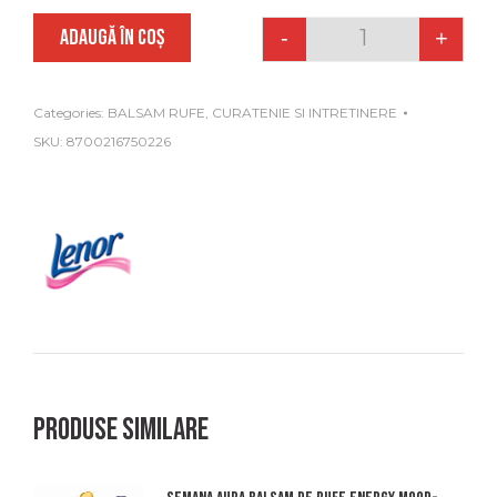
ADAUGĂ ÎN COȘ
-
+
Quantity
Categories:
BALSAM RUFE
,
CURATENIE SI INTRETINERE
SKU:
8700216750226
Produse similare