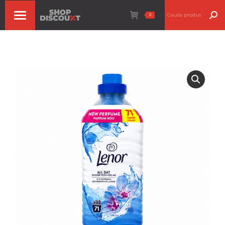
Search:
0