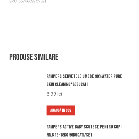
SKU:
3574669907521
Produse similare
Pampers servetele umede 99%water pure
skin cleaning*60bucati
8.99
lei
ADAUGĂ ÎN COȘ
Pampers active baby scutece pentru copii
nr.6 13-18kg 56bucati/set