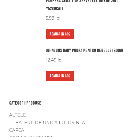
Pampers sensitive servetele umede 2in1
*52bucati
5.99
lei
ADAUGĂ ÎN COȘ
Johnsons Baby Pudra pentru bebelusi 200gr
12.49
lei
ADAUGĂ ÎN COȘ
Categorii produse
ALTELE
BATERII DE UNICA FOLOSINTA
CAFEA