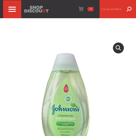
Search:
0