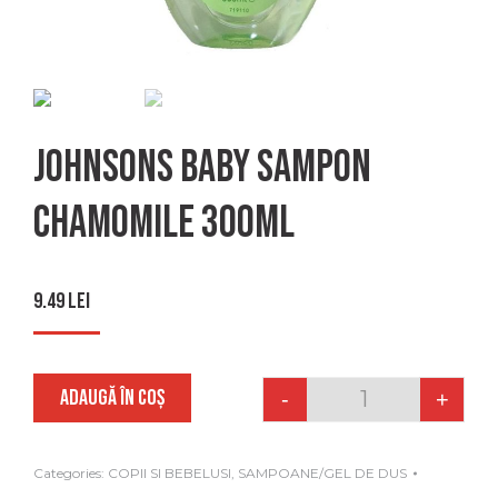
Johnsons baby sampon
chamomile 300ml
9.49
lei
ADAUGĂ ÎN COȘ
-
+
Quantity
Categories:
COPII SI BEBELUSI
,
SAMPOANE/GEL DE DUS