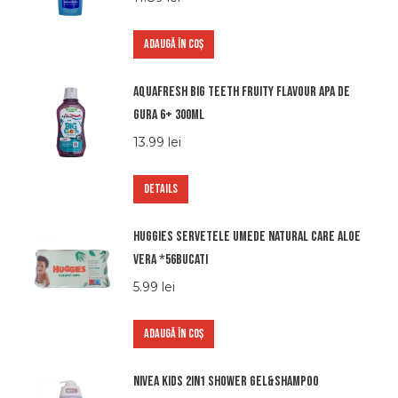
ADAUGĂ ÎN COȘ
Aquafresh big teeth fruity flavour apa de
gura 6+ 300ml
13.99
lei
DETAILS
Huggies servetele umede Natural Care Aloe
Vera *56bucati
5.99
lei
ADAUGĂ ÎN COȘ
Nivea kids 2in1 shower gel&shampoo