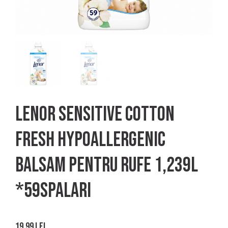
Lenor sensitive cotton
fresh hypoallergenic
balsam pentru rufe 1,239l
*59spalari
19.99
lei