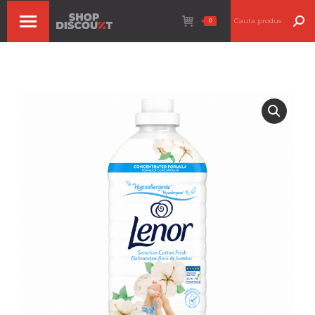
Search:
0