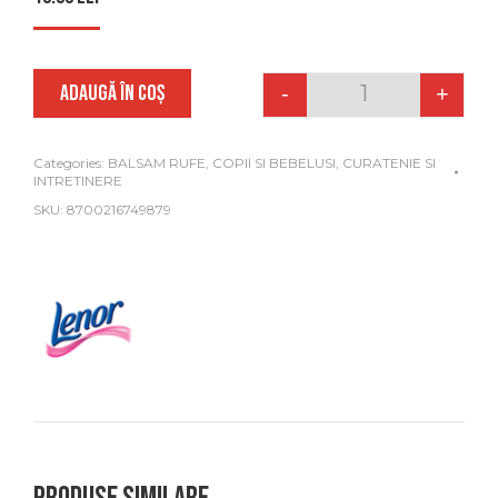
ADAUGĂ ÎN COȘ
-
+
Quantity
Categories:
BALSAM RUFE
,
COPII SI BEBELUSI
,
CURATENIE SI
INTRETINERE
SKU:
8700216749879