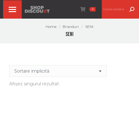
Search:
0
You are here:
Home
Branduri
SENI
SENI
Afișez singurul rezultat