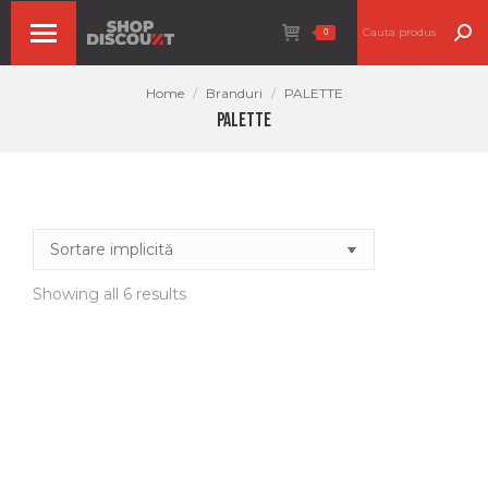
Search:
0
You are here:
Home
Branduri
PALETTE
PALETTE
Showing all 6 results