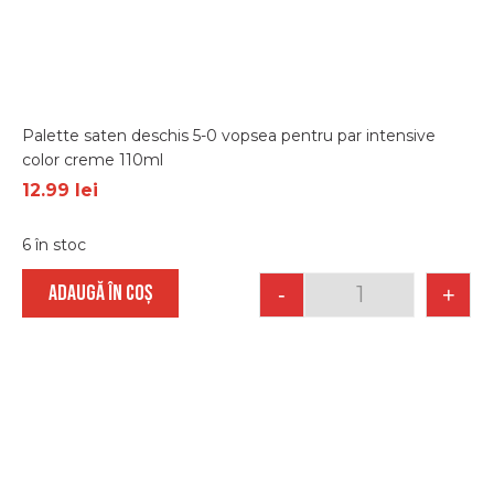
Palette saten deschis 5-0 vopsea pentru par intensive
color creme 110ml
12.99
lei
6 în stoc
ADAUGĂ ÎN COȘ
-
+
Quantity