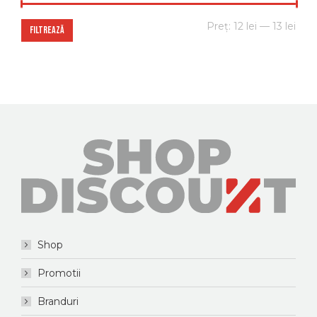
Preț
Preț
Preț:
12 lei
—
13 lei
FILTREAZĂ
min
max
Shop
Promotii
Branduri