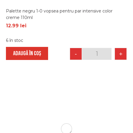
Palette negru 1-0 vopsea pentru par intensive color
creme 110ml
12.99
lei
6 în stoc
ADAUGĂ ÎN COȘ
-
+
Quantity