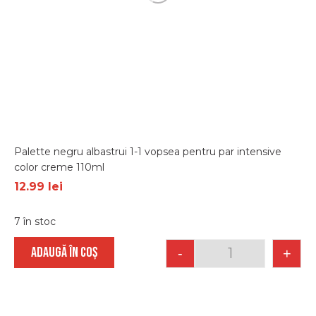
Palette negru albastrui 1-1 vopsea pentru par intensive
color creme 110ml
12.99
lei
7 în stoc
ADAUGĂ ÎN COȘ
-
+
Quantity