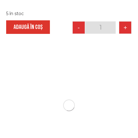
5 în stoc
ADAUGĂ ÎN COȘ
-
+
Quantity