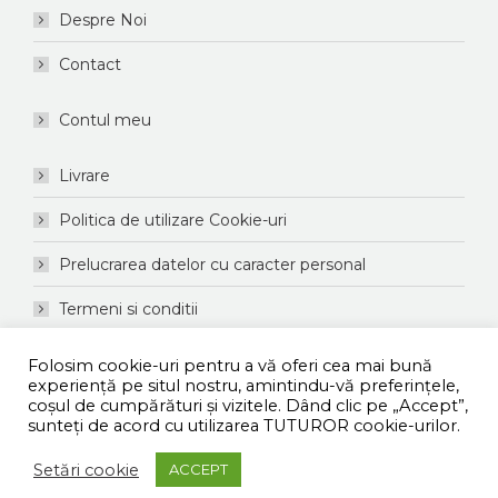
Despre Noi
Contact
Contul meu
Livrare
Politica de utilizare Cookie-uri
Prelucrarea datelor cu caracter personal
Termeni si conditii
ANPC
Folosim cookie-uri pentru a vă oferi cea mai bună
experiență pe situl nostru, amintindu-vă preferințele,
coşul de cumpărături și vizitele. Dând clic pe „Accept”,
© Shopdiscount Romania | Toate drepturile rezervate
sunteți de acord cu utilizarea TUTUROR cookie-urilor.
Setări cookie
ACCEPT