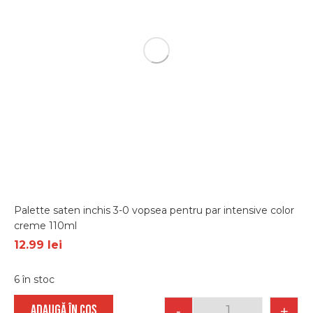
Palette saten inchis 3-0 vopsea pentru par intensive color
creme 110ml
12.99
lei
6 în stoc
ADAUGĂ ÎN COȘ
-
+