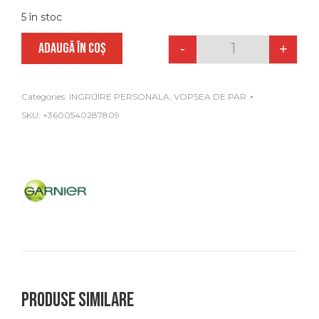
5 în stoc
ADAUGĂ ÎN COȘ
-
+
Quantity
Categories:
INGRIJIRE PERSONALA
,
VOPSEA DE PAR
SKU:
+3600540287809
Produse similare