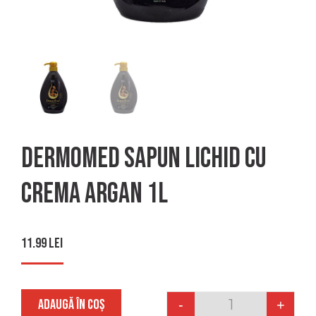
Dermomed Sapun lichid cu
crema argan 1L
11.99
lei
ADAUGĂ ÎN COȘ
-
+
Quantity