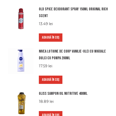
Old spice deodorant spray 150ml original rich
scent
13.49
lei
ADAUGĂ ÎN COȘ
Nivea lotiune de corp vanilie-ulei cu migdale
dulci cu pompa 200ml
17.59
lei
ADAUGĂ ÎN COȘ
Gliss Sampon Oil Nutritive 400ml
18.89
lei
ADAUGĂ ÎN COȘ