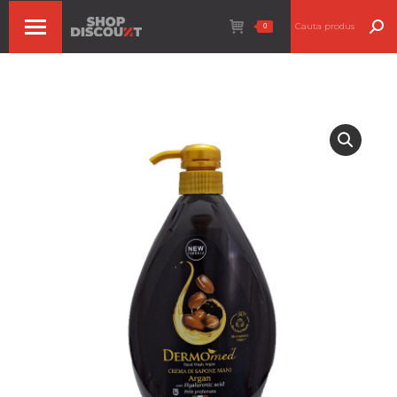
Search:
0