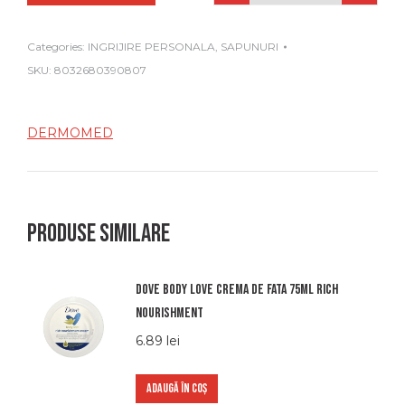
Categories:
INGRIJIRE PERSONALA
,
SAPUNURI
SKU:
8032680390807
DERMOMED
Produse similare
Dove body love crema de fata 75ml rich
nourishment
6.89
lei
ADAUGĂ ÎN COȘ