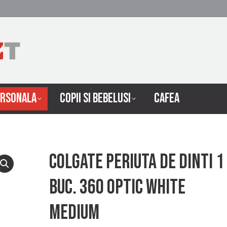
 INTRETINERE
INGRIJIRE PERSONALA
COPII SI 
ERSONALA
COPII SI BEBELUSI
CAFEA
Colgate periuta de dinti 1
buc. 360 optic white
medium