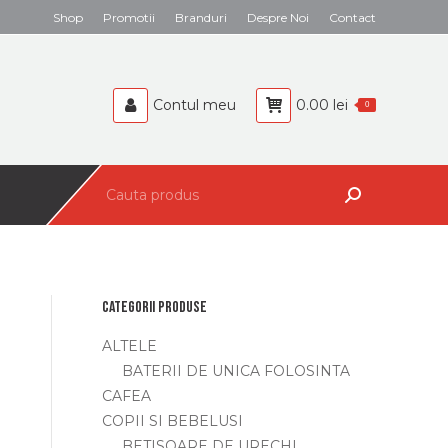
Search:
Shop
Promotii
Branduri
Despre Noi
Contact
BEBELUSI
CAFEA
Contul meu
0.00
lei
0
Search:
Categorii produse
ALTELE
BATERII DE UNICA FOLOSINTA
CAFEA
COPII SI BEBELUSI
BETISOARE DE URECHI