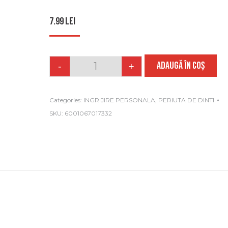
7.99
lei
ADAUGĂ ÎN COȘ
-
+
Quantity
Categories:
INGRIJIRE PERSONALA
,
PERIUTA DE DINTI
SKU:
6001067017332