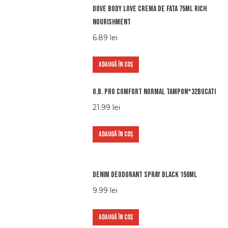
Dove body love crema de fata 75ml rich
nourishment
6.89
lei
ADAUGĂ ÎN COȘ
O.b. pro comfort normal tampon*32bucati
21.99
lei
ADAUGĂ ÎN COȘ
Denim Deodorant Spray Black 150ml
9.99
lei
ADAUGĂ ÎN COȘ