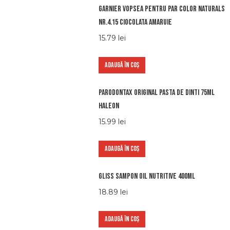
Garnier vopsea pentru par color naturals
nr.4.15 ciocolata amaruie
15.79
lei
ADAUGĂ ÎN COȘ
Parodontax original pasta de dinti 75ml
haleon
15.99
lei
ADAUGĂ ÎN COȘ
Gliss Sampon Oil Nutritive 400ml
18.89
lei
ADAUGĂ ÎN COȘ