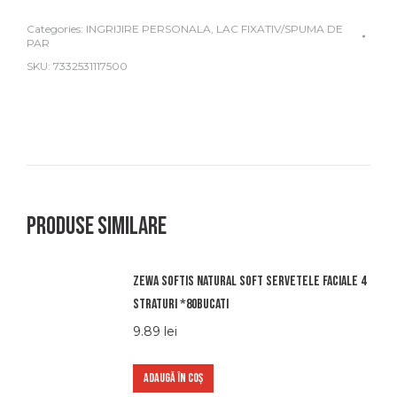
Categories:
INGRIJIRE PERSONALA
,
LAC FIXATIV/SPUMA DE
PAR
SKU:
7332531117500
Produse similare
Zewa softis natural soft servetele faciale 4
straturi *80bucati
9.89
lei
ADAUGĂ ÎN COȘ