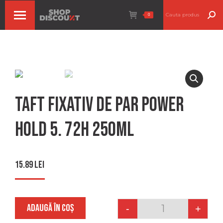
Search:
0
Taft fixativ de par power
hold 5. 72h 250ml
15.89
lei
ADAUGĂ ÎN COȘ
-
+
Quantity