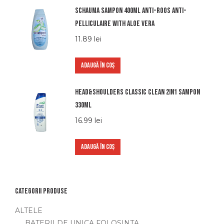
Schauma sampon 400ml anti-roos anti-
pelliculaire with aloe vera
11.89
lei
ADAUGĂ ÎN COȘ
Head&shoulders classic clean 2in1 sampon
330ml
16.99
lei
ADAUGĂ ÎN COȘ
Categorii produse
ALTELE
BATERII DE UNICA FOLOSINTA