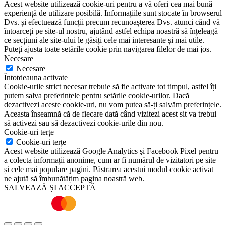
Acest website utilizează cookie-uri pentru a vă oferi cea mai bună
experiență de utilizare posibilă. Informațiile sunt stocate în browserul
Dvs. și efectuează funcții precum recunoașterea Dvs. atunci când vă
întoarceți pe site-ul nostru, ajutând astfel echipa noastră să înțeleagă
ce secțiuni ale site-ului le găsiți cele mai interesante și mai utile.
Puteți ajusta toate setările cookie prin navigarea filelor de mai jos.
Necesare
Necesare
Întotdeauna activate
Cookie-urile strict necesar trebuie să fie activate tot timpul, astfel îți
putem salva preferințele pentru setările cookie-urilor. Dacă
dezactivezi aceste cookie-uri, nu vom putea să-ți salvăm preferințele.
Aceasta înseamnă că de fiecare dată când vizitezi acest sit va trebui
să activezi sau să dezactivezi cookie-urile din nou.
Cookie-uri terțe
Cookie-uri terțe
Acest website utilizează Google Analytics şi Facebook Pixel pentru
a colecta informații anonime, cum ar fi numărul de vizitatori pe site
și cele mai populare pagini. Păstrarea acestui modul cookie activat
ne ajută să îmbunătățim pagina noastră web.
SALVEAZĂ ȘI ACCEPTĂ