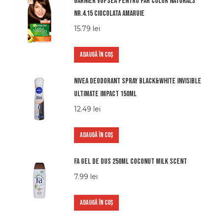
Garnier vopsea pentru par color naturals
nr.4.15 ciocolata amaruie
15.79
lei
ADAUGĂ ÎN COȘ
Nivea deodorant spray black&white invisible
ultimate impact 150ml
12.49
lei
ADAUGĂ ÎN COȘ
Fa gel de dus 250ml coconut milk scent
7.99
lei
ADAUGĂ ÎN COȘ