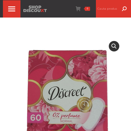
Search:
0