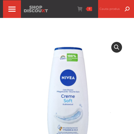
Search:
0