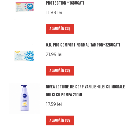
protection *16bucati
11.89
lei
ADAUGĂ ÎN COȘ
O.b. pro comfort normal tampon*32bucati
21.99
lei
ADAUGĂ ÎN COȘ
Nivea lotiune de corp vanilie-ulei cu migdale
dulci cu pompa 200ml
17.59
lei
ADAUGĂ ÎN COȘ