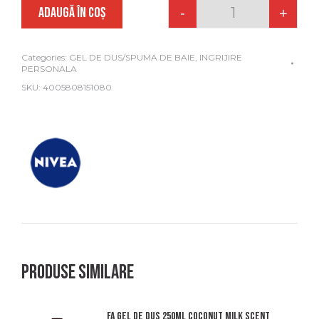
ADAUGĂ ÎN COȘ
-
+
Quantity
Categories:
GEL DE DUS/SPUMA DE BAIE
,
INGRIJIRE
PERSONALA
SKU:
4005808151080
Produse similare
Fa gel de dus 250ml coconut milk scent