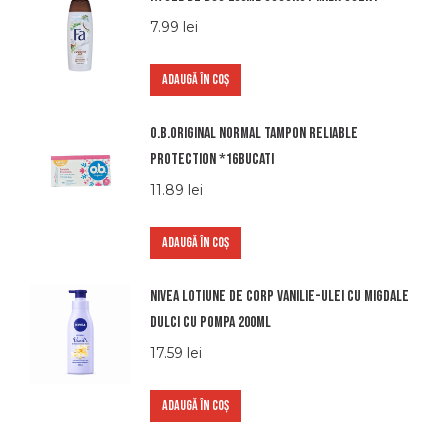
7.99
lei
ADAUGĂ ÎN COȘ
O.b.original normal tampon reliable
protection *16bucati
11.89
lei
ADAUGĂ ÎN COȘ
Nivea lotiune de corp vanilie-ulei cu migdale
dulci cu pompa 200ml
17.59
lei
ADAUGĂ ÎN COȘ