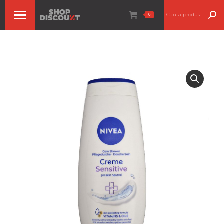
Search:
0