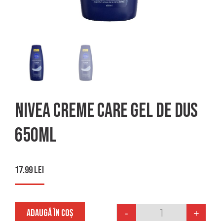
Nivea creme care gel de dus
650ml
17.99
lei
ADAUGĂ ÎN COȘ
-
+
Quantity