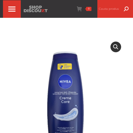
Search:
0