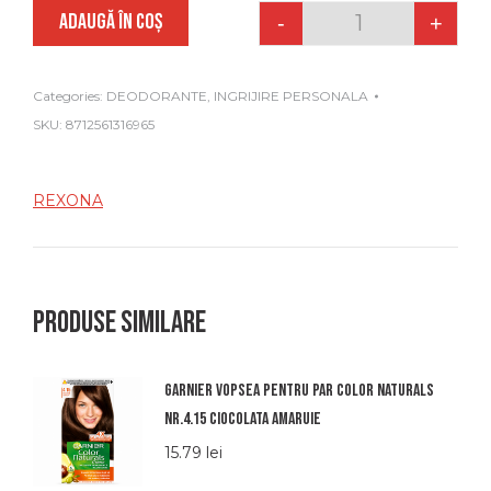
ADAUGĂ ÎN COȘ
-
+
Quantity
Categories:
DEODORANTE
,
INGRIJIRE PERSONALA
SKU:
8712561316965
REXONA
Produse similare
Garnier vopsea pentru par color naturals
nr.4.15 ciocolata amaruie
15.79
lei