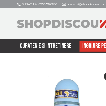
SUNATI LA: 0750 716 300
comenzi@shopdiscount.ro
CURATENIE SI
CURATENIE SI INTRETINERE
INGRIJIRE P