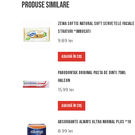
Produse similare
Zewa softis natural soft servetele faciale
straturi *80bucati
9.89
lei
ADAUGĂ ÎN COȘ
Parodontax original pasta de dinti 75ml
haleon
15.99
lei
ADAUGĂ ÎN COȘ
Absorbante Always Ultra normal plus *10
8.99
lei