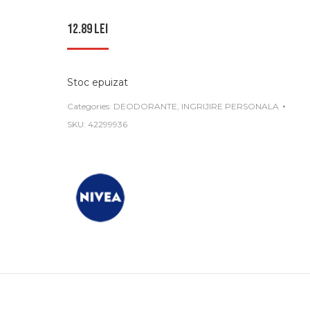
12.89
lei
Stoc epuizat
Categories:
DEODORANTE
,
INGRIJIRE PERSONALA
SKU:
42299936