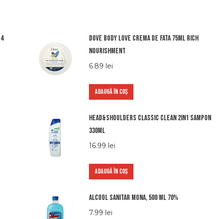
 4
Dove body love crema de fata 75ml rich
nourishment
6.89
lei
ADAUGĂ ÎN COȘ
Head&shoulders classic clean 2in1 sampon
330ml
16.99
lei
ADAUGĂ ÎN COȘ
Alcool sanitar Mona, 500 ml 70%
7.99
lei