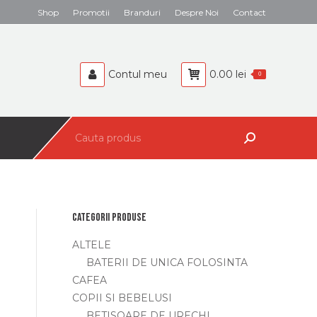
Search:
Shop
Promotii
Branduri
Despre Noi
Contact
BEBELUSI
CAFEA
Contul meu
0.00
lei
0
Search:
Categorii produse
ALTELE
BATERII DE UNICA FOLOSINTA
CAFEA
COPII SI BEBELUSI
BETISOARE DE URECHI