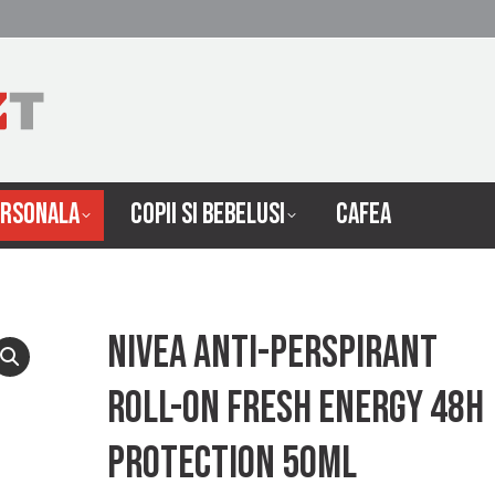
 INTRETINERE
INGRIJIRE PERSONALA
COPII SI 
ERSONALA
COPII SI BEBELUSI
CAFEA
Nivea anti-perspirant
roll-on fresh energy 48h
protection 50ml