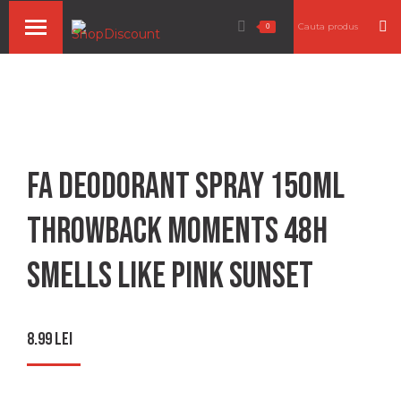
Search:
0
Fa deodorant spray 150ml
throwback moments 48h
smells like pink sunset
8.99
lei