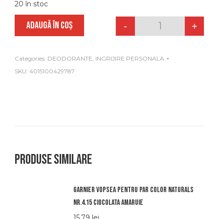
20 în stoc
ADAUGĂ ÎN COȘ
-
+
Quantity
Categories:
DEODORANTE
,
INGRIJIRE PERSONALA
SKU:
4015100429787
Produse similare
Garnier vopsea pentru par color naturals
nr.4.15 ciocolata amaruie
15.79
lei