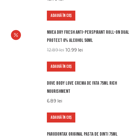
ADAUGĂ ÎN COȘ
Nivea dry fresh anti-perspirant roll-on dual
protect 0% alcohol 50ml
12.89
lei
10.99
lei
ADAUGĂ ÎN COȘ
Dove body love crema de fata 75ml rich
nourishment
6.89
lei
ADAUGĂ ÎN COȘ
Parodontax original pasta de dinti 75ml