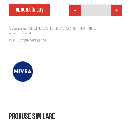
ADAUGĂ ÎN COȘ
-
+
Quantity
Categories:
CREME/LOTIUNE DE CORP
,
INGRIJIRE
PERSONALA
SKU:
4005808745425
Produse similare