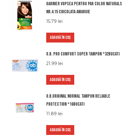
Garnier vopsea pentru par color naturals
nr.4.15 ciocolata amaruie
15.79
lei
ADAUGĂ ÎN COȘ
O.b. pro comfort super tampon *32bucati
21.99
lei
ADAUGĂ ÎN COȘ
O.b.original normal tampon reliable
protection *16bucati
11.89
lei
ADAUGĂ ÎN COȘ