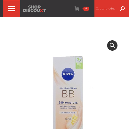
Search:
0