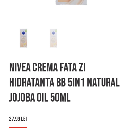
Nivea crema fata zi
hidratanta bb 5in1 natural
jojoba oil 50ml
27.99
lei