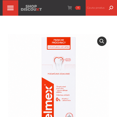
Search:
0