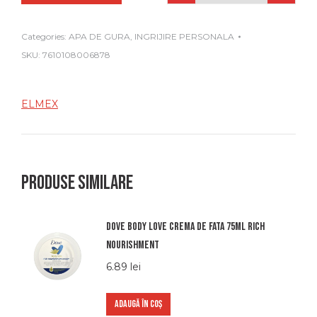
Categories:
APA DE GURA
,
INGRIJIRE PERSONALA
SKU:
7610108006878
ELMEX
Produse similare
Dove body love crema de fata 75ml rich
nourishment
6.89
lei
ADAUGĂ ÎN COȘ