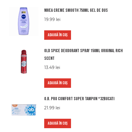
Nivea creme smooth 750ml gel de dus
19.99
lei
ADAUGĂ ÎN COȘ
Old spice deodorant spray 150ml original rich
scent
13.49
lei
ADAUGĂ ÎN COȘ
O.b. pro comfort super tampon *32bucati
21.99
lei
ADAUGĂ ÎN COȘ