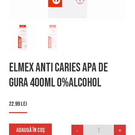
Elmex anti caries apa de
gura 400ml 0%alcohol
22.99
lei
ADAUGĂ ÎN COȘ
-
+
Quantity