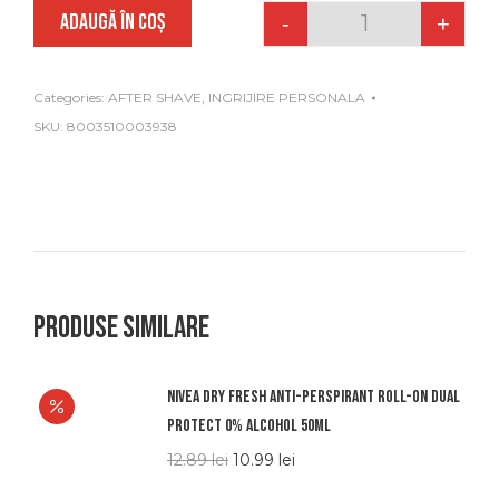
ADAUGĂ ÎN COȘ
-
+
Quantity
Categories:
AFTER SHAVE
,
INGRIJIRE PERSONALA
SKU:
8003510003938
Produse similare
Nivea dry fresh anti-perspirant roll-on dual
protect 0% alcohol 50ml
12.89
lei
10.99
lei