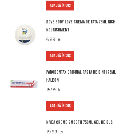
ADAUGĂ ÎN COȘ
Dove body love crema de fata 75ml rich
nourishment
6.89
lei
ADAUGĂ ÎN COȘ
Parodontax original pasta de dinti 75ml
haleon
15.99
lei
ADAUGĂ ÎN COȘ
Nivea creme smooth 750ml gel de dus
19.99
lei