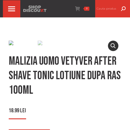
Search:
0
Malizia uomo vetyver after
shave tonic lotiune dupa ras
100ml
18.99
lei