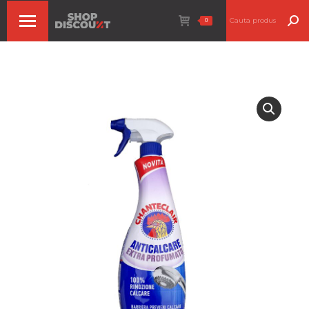
Search:
0