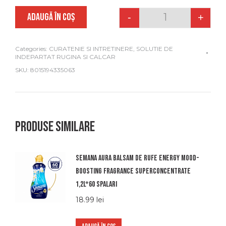
ADAUGĂ ÎN COȘ
-
+
Quantity
Categories:
CURATENIE SI INTRETINERE
,
SOLUTIE DE
INDEPARTAT RUGINA SI CALCAR
SKU:
8015194335063
Produse similare
Semana aura balsam de rufe energy mood-
boosting fragrance superconcentrate
1,2l*60 spalari
18.99
lei