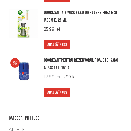
Odorizant Air Wick Reed Diffusers Frezie si
Iasomie, 25 ml
25.99
lei
ADAUGĂ ÎN COȘ
Odorizantpentru rezervorul toaletei Sano
Albastru, 150 g
17.89
lei
15.99
lei
ADAUGĂ ÎN COȘ
Categorii produse
ALTELE