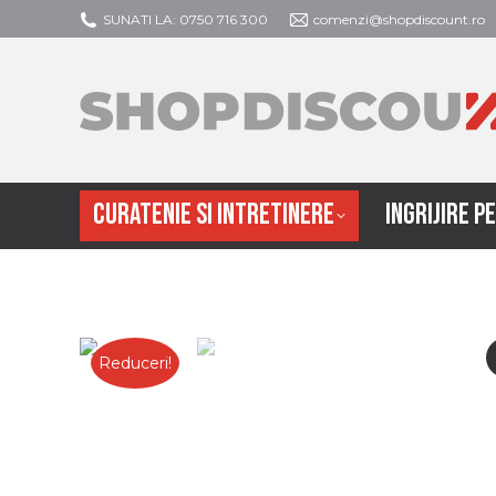
SUNATI LA: 0750 716 300
comenzi@shopdiscount.ro
CURATENIE SI
CURATENIE SI INTRETINERE
INGRIJIRE P
Reduceri!