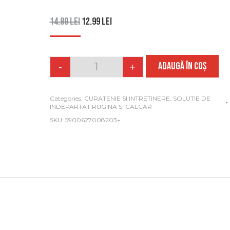
14.89
lei
12.99
lei
ADAUGĂ ÎN COȘ
-
+
Quantity
Categories:
CURATENIE SI INTRETINERE
,
SOLUTIE DE
INDEPARTAT RUGINA SI CALCAR
SKU:
5900627008203+