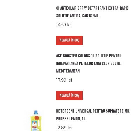
Chanteclair spray detartrant extra-rapid
solutie anticalcar 625ml
14.59
lei
ADAUGĂ ÎN COȘ
Ace booster colors 1l solutie pentru
indepartarea petelor fara clor buchet
mediteranean
17.99
lei
ADAUGĂ ÎN COȘ
Detergent universal pentru suprafete Mr.
Proper Lemon, 1 l
12.89
lei