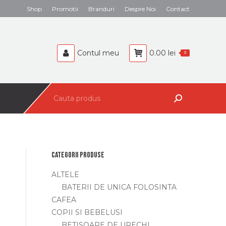
Search:
Shop
Promotii
Branduri
Despre Noi
Contact
BEBELUSI
CAFEA
Contul meu
0.00
lei
0
Search:
Categorii produse
ALTELE
BATERII DE UNICA FOLOSINTA
CAFEA
COPII SI BEBELUSI
BETISOARE DE URECHI