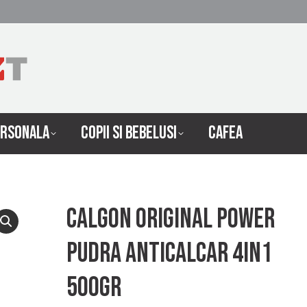
 INTRETINERE
INGRIJIRE PERSONALA
COPII SI 
ERSONALA
COPII SI BEBELUSI
CAFEA
Calgon original power
pudra anticalcar 4in1
500gr