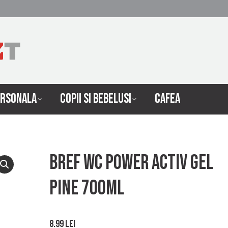
 INTRETINERE
INGRIJIRE PERSONALA
COPII SI 
ERSONALA
COPII SI BEBELUSI
CAFEA
Bref Wc Power Activ Gel
Pine 700ml
8.99
lei