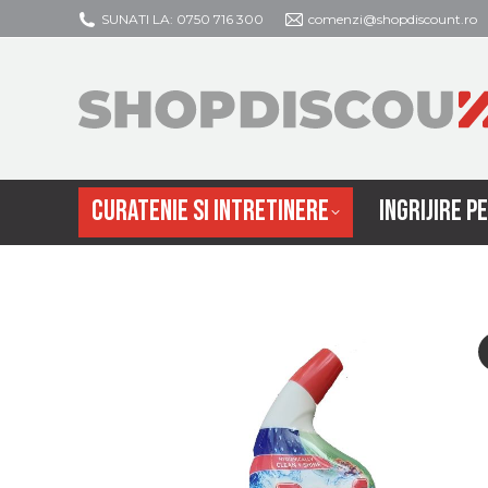
SUNATI LA: 0750 716 300
comenzi@shopdiscount.ro
CURATENIE SI
CURATENIE SI INTRETINERE
INGRIJIRE P