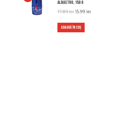
Albastru, 150 g
17.89
lei
15.99
lei
ADAUGĂ ÎN COȘ