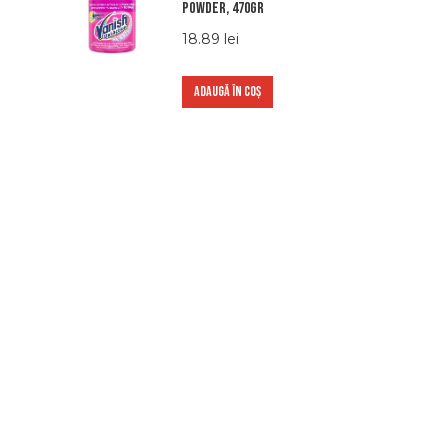
POWDER, 470gr
18.89
lei
ADAUGĂ ÎN COȘ