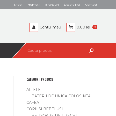
Search:
Shop
Promotii
Branduri
Despre Noi
Contact
BEBELUSI
CAFEA
Contul meu
0.00
lei
0
Search:
Categorii produse
ALTELE
BATERII DE UNICA FOLOSINTA
CAFEA
COPII SI BEBELUSI
BETISOARE DE URECHI