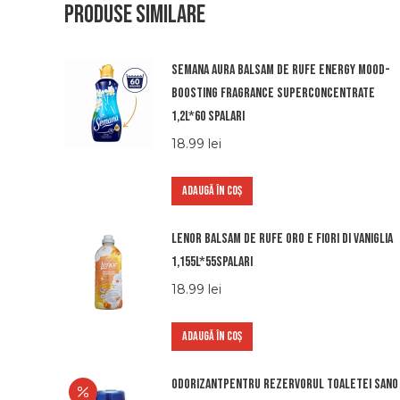
Produse similare
Semana aura balsam de rufe energy mood-
boosting fragrance superconcentrate
1,2l*60 spalari
18.99
lei
ADAUGĂ ÎN COȘ
Lenor balsam de rufe oro e fiori di vaniglia
1,155l*55spalari
18.99
lei
ADAUGĂ ÎN COȘ
Odorizantpentru rezervorul toaletei Sano