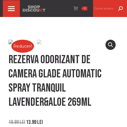
Search:
0
Reduceri!
Rezerva odorizant de
camera Glade Automatic
Spray tranquil
lavender&aloe 269ml
18.89
lei
13.99
lei