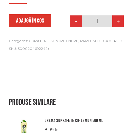
ADAUGĂ ÎN COȘ
-
+
Quantity
Categories:
CURATENIE SI INTRETINERE
,
PARFUM DE CAMERE
SKU:
5000204692242+
Produse similare
Crema suprafete Cif Lemon 500 ml
8.99
lei