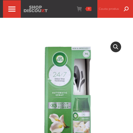
Search:
0