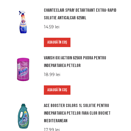
Chanteclair spray detartrant extra-rapid
solutie anticalcar 625ml
14.59
lei
ADAUGĂ ÎN COȘ
Vanish oxi action 625gr pudra pentru
indepartarea petelor
18.99
lei
ADAUGĂ ÎN COȘ
Ace booster colors 1l solutie pentru
indepartarea petelor fara clor buchet
mediteranean
17.99
lei