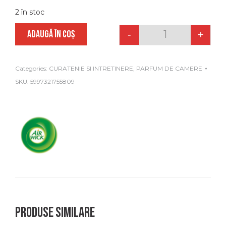
2 în stoc
ADAUGĂ ÎN COȘ
-
+
Quantity
Categories:
CURATENIE SI INTRETINERE
,
PARFUM DE CAMERE
SKU:
5997321755809
Produse similare