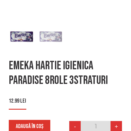
Emeka Hartie Igienica
Paradise 8role 3straturi
12.99
lei
ADAUGĂ ÎN COȘ
-
+
Quantity