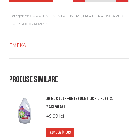
Categories:
CURATENIE SI INTRETINERE
,
HARTIE PROSOAPE
SKU:
3800024026539
EMEKA
Produse similare
Ariel color+detergent lichid rufe 2l
*40spalari
49.99
lei
ADAUGĂ ÎN COȘ