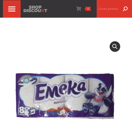
Search:
0