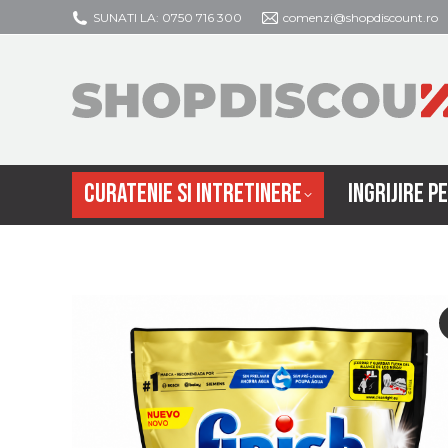
SUNATI LA: 0750 716 300
comenzi@shopdiscount.ro
CURATENIE SI
CURATENIE SI INTRETINERE
INGRIJIRE P