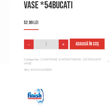
vase *54bucati
52.99
lei
ADAUGĂ ÎN COȘ
-
+
Quantity
Categories:
CURATENIE SI INTRETINERE
,
DETERGENT
VASE
SKU:
8410104915513