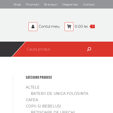
Search:
Shop
Promotii
Branduri
Despre Noi
Contact
BEBELUSI
CAFEA
Contul meu
0.00
lei
0
Search:
Categorii produse
ALTELE
BATERII DE UNICA FOLOSINTA
CAFEA
COPII SI BEBELUSI
BETISOARE DE URECHI