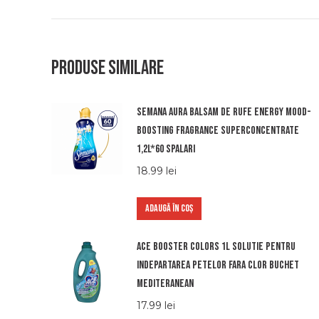
Produse similare
Semana aura balsam de rufe energy mood-
boosting fragrance superconcentrate
1,2l*60 spalari
18.99
lei
ADAUGĂ ÎN COȘ
Ace booster colors 1l solutie pentru
indepartarea petelor fara clor buchet
mediteranean
17.99
lei