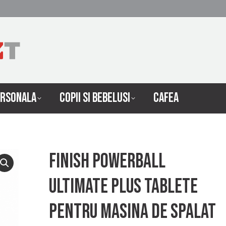
 INTRETINERE
INGRIJIRE PERSONALA
COPII SI 
ERSONALA
COPII SI BEBELUSI
CAFEA
Finish powerball
ultimate plus tablete
pentru masina de spalat