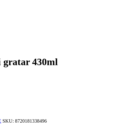
si gratar 430ml
E
SKU:
8720181338496