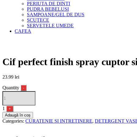
PERIUTA DE DINTI
PUDRA BEBELUSI
SAMPOANE/GEL DE DUS
SCUTECE
SERVETELE UMEDE
CAFEA
Cif perfect finish spray cuptor 
23.99
lei
Quantity
-
1
+
Adaugă în coș
Categories:
CURATENIE SI INTRETINERE
,
DETERGENT VAS