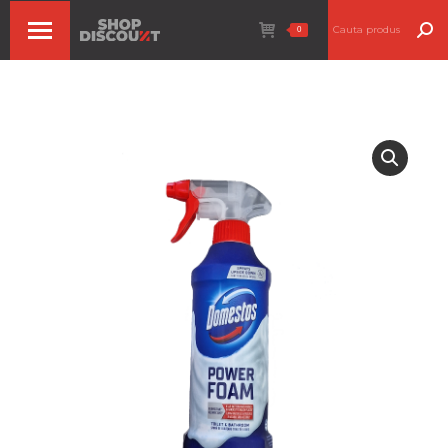
Search:
0