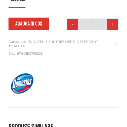
ADAUGĂ ÎN COȘ
-
+
Quantity
Categories:
CURATENIE SI INTRETINERE
,
DETERGENT
TOALETA
SKU:
8720182795625