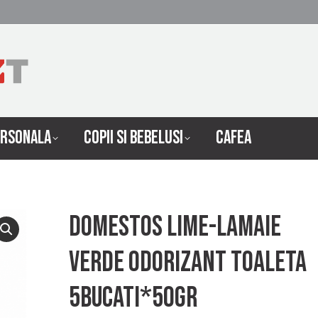
 INTRETINERE
INGRIJIRE PERSONALA
COPII SI 
ERSONALA
COPII SI BEBELUSI
CAFEA
Domestos lime-lamaie
verde odorizant toaleta
5bucati*50gr