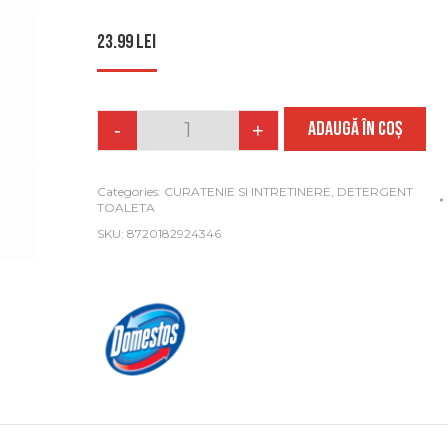
23.99
lei
ADAUGĂ ÎN COȘ
-
+
Quantity
Categories:
CURATENIE SI INTRETINERE
,
DETERGENT
TOALETA
SKU:
8720182924346