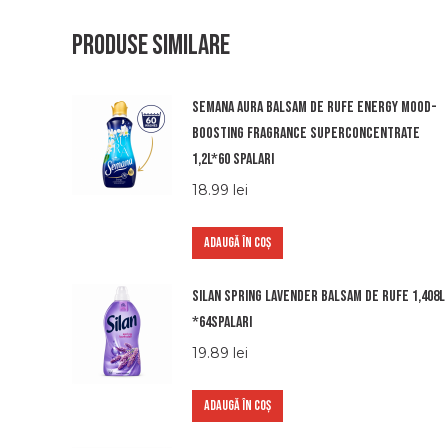
Produse similare
Semana aura balsam de rufe energy mood-
boosting fragrance superconcentrate
1,2l*60 spalari
18.99
lei
ADAUGĂ ÎN COȘ
Silan spring lavender balsam de rufe 1,408l
*64spalari
19.89
lei
ADAUGĂ ÎN COȘ