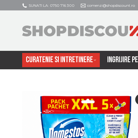
SUNATI LA: 0750 716 300
comenzi@shopdiscount.ro
CURATENIE SI
CURATENIE SI INTRETINERE
INGRIJIRE P