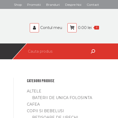
Search:
Shop
Promotii
Branduri
Despre Noi
Contact
BEBELUSI
CAFEA
Contul meu
0.00
lei
0
Search:
Categorii produse
ALTELE
BATERII DE UNICA FOLOSINTA
CAFEA
COPII SI BEBELUSI
BETISOARE DE URECHI