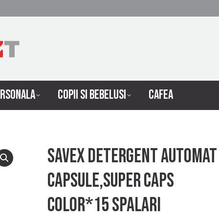
 INTRETINERE
INGRIJIRE PERSONALA
COPII SI 
ERSONALA
COPII SI BEBELUSI
CAFEA
Savex Detergent Automat
Capsule,Super Caps
Color*15 Spalari