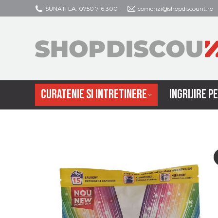
SUNATI LA: 0750 716 300
comenzi@shopdiscount.ro
CURATENIE SI
CURATENIE SI INTRETINERE
INGRIJIRE P