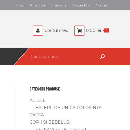
Search:
Shop
Promotii
Branduri
Despre Noi
Contact
BEBELUSI
CAFEA
Contul meu
0.00
lei
0
Search:
Categorii produse
ALTELE
BATERII DE UNICA FOLOSINTA
CAFEA
COPII SI BEBELUSI
BETISOARE DE URECHI