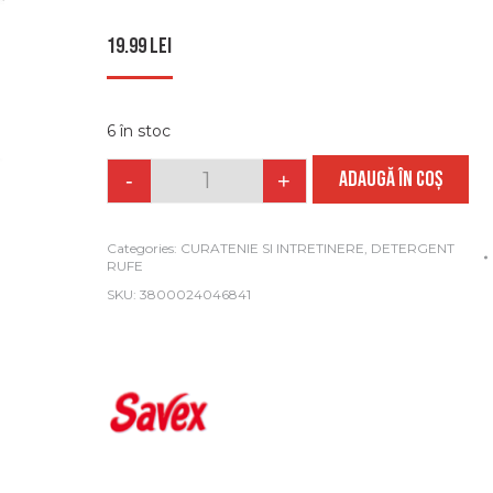
19.99
lei
6 în stoc
ADAUGĂ ÎN COȘ
-
+
Quantity
Categories:
CURATENIE SI INTRETINERE
,
DETERGENT
RUFE
SKU:
3800024046841